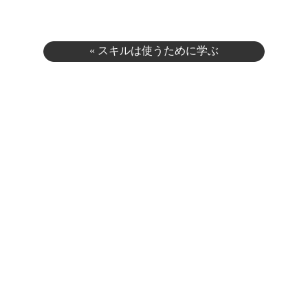
«
スキルは使うために学ぶ
【1/27から全4回！実践講座のご案内】
»
Category
blog
(61)
coaching
(58)
news
(4)
service
(4)
Archive
2024年1月
(2)
2023年9月
(1)